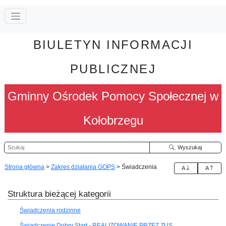
BIULETYN INFORMACJI
PUBLICZNEJ
Gminny Ośrodek Pomocy Społecznej w
Kołobrzegu
Szukaj
Wyszukaj
Strona główna
>
Zakres działania GOPS
>
Świadczenia
A
A
Struktura bieżącej kategorii
Świadczenia rodzinne
Świadczenie Dobry Start - REALIZOWANIE PRZEZ ZUS