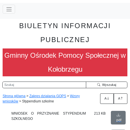
BIULETYN INFORMACJI
PUBLICZNEJ
Gminny Ośrodek Pomocy Społecznej w
Kołobrzegu
Szukaj
Wyszukaj
Strona główna
>
Zakres działania GOPS
>
Wzory
A
A
wniosków
>
Stypendium szkolne
WNIOSEK O PRZYZNANIE STYPENDIUM
213 KB
SZKOLNEGO
pdf