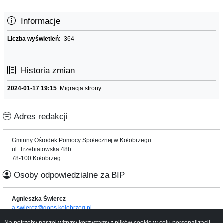
Informacje
Liczba wyświetleń:
364
Historia zmian
2024-01-17 19:15
Migracja strony
Adres redakcji
Gminny Ośrodek Pomocy Społecznej w Kołobrzegu
ul. Trzebiatowska 48b
78-100 Kołobrzeg
Osoby odpowiedzialne za BIP
Agnieszka Świercz
a.swiercz@gops.kolobrzeg.pl
Na potrzeby naszej witryny korzystamy z plików cookie w celu personalizacji