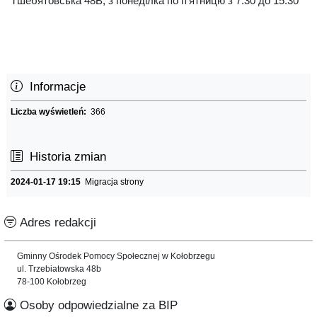
Тшебятовська 48B, з понеділка по п’ятницю з 7.30 до 15.30
Informacje
Liczba wyświetleń:
366
Historia zmian
2024-01-17 19:15
Migracja strony
Adres redakcji
Gminny Ośrodek Pomocy Społecznej w Kołobrzegu
ul. Trzebiatowska 48b
78-100 Kołobrzeg
Osoby odpowiedzialne za BIP