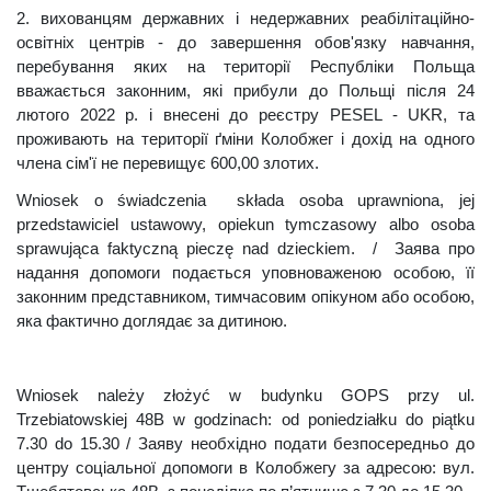
2. вихованцям державних і недержавних реабілітаційно-
освітніх центрів - до завершення обов'язку навчання,
перебування яких на території Республіки Польща
вважається законним, які прибули до Польщі після 24
лютого 2022 р. і внесені до реєстру PESEL - UKR, та
проживають на території ґміни Колобжег і дохід на одного
члена сім'ї не перевищує 600,00 злотих.
Wniosek o świadczenia składa osoba uprawniona, jej
przedstawiciel ustawowy, opiekun tymczasowy albo osoba
sprawująca faktyczną pieczę nad dzieckiem. /
Заява про
надання допомоги подається уповноваженою особою, її
законним представником, тимчасовим опікуном або особою,
яка фактично доглядає за дитиною.
Wniosek należy złożyć w budynku GOPS przy ul.
Trzebiatowskiej 48B w godzinach: od poniedziałku do piątku
7.30 do 15.30 /
Заяву необхідно подати безпосередньо до
центру соціальної допомоги в Колобжегу за адресою: вул.