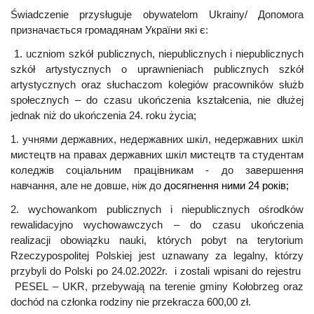
Świadczenie przysługuje obywatelom Ukrainy/
Допомога
призначається громадянам України які є:
1. uczniom szkół publicznych, niepublicznych i niepublicznych
szkół artystycznych o uprawnieniach publicznych szkół
artystycznych oraz słuchaczom kolegiów pracowników służb
społecznych – do czasu ukończenia kształcenia, nie dłużej
jednak niż do ukończenia 24. roku życia;
1. учнями державних, недержавних шкіл, недержавних шкіл
мистецтв на правах державних шкіл мистецтв та студентам
коледжів соціальним працівникам - до завершення
навчання, але не довше, ніж до
досягнення ними 2
4
років;
2. wychowankom publicznych i niepublicznych ośrodków
rewalidacyjno wychowawczych – do czasu ukończenia
realizacji obowiązku nauki, których pobyt na terytorium
Rzeczypospolitej Polskiej jest uznawany za legalny, którzy
przybyli do Polski po 24.02.2022r. i zostali wpisani do rejestru
PESEL – UKR, przebywają na terenie gminy Kołobrzeg oraz
dochód na członka rodziny nie przekracza 600,00 zł.