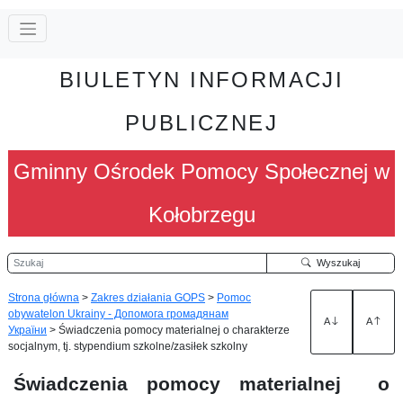
BIULETYN INFORMACJI
PUBLICZNEJ
Gminny Ośrodek Pomocy Społecznej w
Kołobrzegu
Szukaj
Wyszukaj
Strona główna
>
Zakres działania GOPS
>
Pomoc
obywatelon Ukrainy - Допомога громадянам
A
A
України
>
Świadczenia pomocy materialnej o charakterze
socjalnym, tj. stypendium szkolne/zasiłek szkolny
Świadczenia pomocy materialnej o