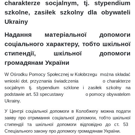
charakterze socjalnym, tj. stypendium
szkolne, zasiłek szkolny dla obywateli
Ukrainy
Надання матеріальної допомоги
соціального характеру,
тобто
шкільної
стипендії, шкільної допомоги
громадянам України
W Ośrodku Pomocy Społecznej w Kołobrzegu można składać
wnioski dot. przyznania świadczenia
o charakterze
socjalnym tj. stypendium szklone i zasiłek szkolny na
podstawie art. 53 specustawy
o pomocy obywatelom
Ukrainy.
У Центрі соціальної допомоги в Колобже
гу
можна подати
заяву про
отримання
соціальної допомоги, тобто
шкільної
стипендії та шкільної допомоги відповідно до ст. 53
Спеціального закону про допомогу громадянам України.