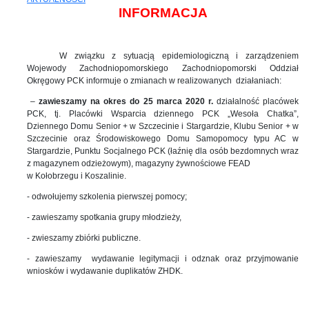
INFORMACJA
W związku z sytuacją epidemiologiczną i zarządzeniem
Wojewody Zachodniopomorskiego Zachodniopomorski Oddział
Okręgowy PCK informuje o zmianach w realizowanych
działaniach:
–
zawieszamy na okres do 25 marca 2020 r.
działalność placówek
PCK, tj. Placówki Wsparcia dziennego PCK „Wesoła Chatka”,
Dziennego Domu Senior + w Szczecinie i Stargardzie, Klubu Senior + w
Szczecinie oraz Środowiskowego Domu Samopomocy typu AC w
Stargardzie, Punktu Socjalnego PCK (łaźnię dla osób bezdomnych wraz
z magazynem odzieżowym), magazyny żywnościowe FEAD
w Kołobrzegu i Koszalinie.
- odwołujemy szkolenia pierwszej pomocy;
- zawieszamy spotkania grupy młodzieży,
- zwieszamy zbiórki publiczne.
- zawieszamy
wydawanie legitymacji i odznak oraz przyjmowanie
wniosków i wydawanie duplikatów ZHDK.