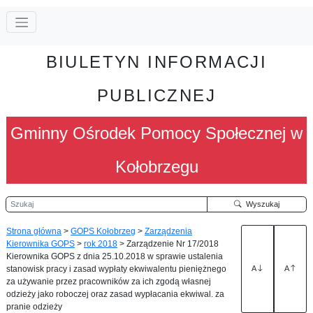
BIULETYN INFORMACJI
PUBLICZNEJ
Gminny Ośrodek Pomocy Społecznej w
Kołobrzegu
Szukaj
Wyszukaj
Strona główna
>
GOPS Kołobrzeg
>
Zarządzenia
Kierownika GOPS
>
rok 2018
>
Zarządzenie Nr 17/2018
Kierownika GOPS z dnia 25.10.2018 w sprawie ustalenia
stanowisk pracy i zasad wypłaty ekwiwalentu pieniężnego
A
A
za używanie przez pracowników za ich zgodą własnej
odzieży jako roboczej oraz zasad wypłacania ekwiwal. za
pranie odzieży